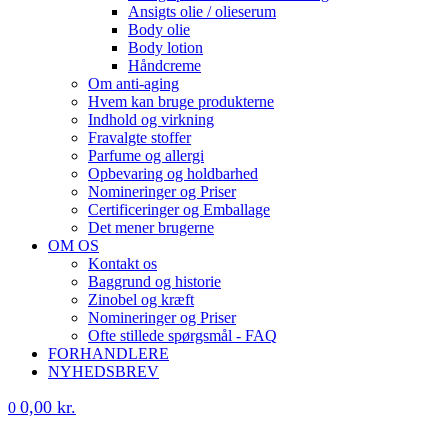
Ansigts olie / olieserum
Body olie
Body lotion
Håndcreme
Om anti-aging
Hvem kan bruge produkterne
Indhold og virkning
Fravalgte stoffer
Parfume og allergi
Opbevaring og holdbarhed
Nomineringer og Priser
Certificeringer og Emballage
Det mener brugerne
OM OS
Kontakt os
Baggrund og historie
Zinobel og kræft
Nomineringer og Priser
Ofte stillede spørgsmål - FAQ
FORHANDLERE
NYHEDSBREV
0,00
kr.
0