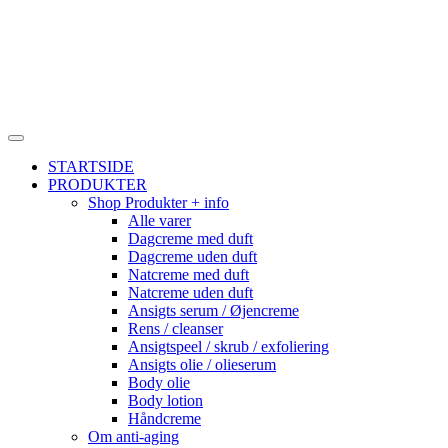
STARTSIDE
PRODUKTER
Shop Produkter + info
Alle varer
Dagcreme med duft
Dagcreme uden duft
Natcreme med duft
Natcreme uden duft
Ansigts serum / Øjencreme
Rens / cleanser
Ansigtspeel / skrub / exfoliering
Ansigts olie / olieserum
Body olie
Body lotion
Håndcreme
Om anti-aging