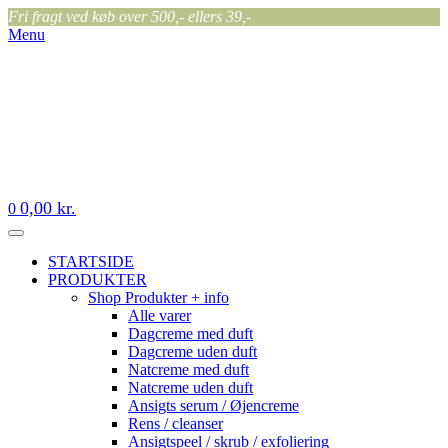
Fri fragt ved køb over 500,- ellers 39,-
Menu
0,00
kr.
0
STARTSIDE
PRODUKTER
Shop Produkter + info
Alle varer
Dagcreme med duft
Dagcreme uden duft
Natcreme med duft
Natcreme uden duft
Ansigts serum / Øjencreme
Rens / cleanser
Ansigtspeel / skrub / exfoliering