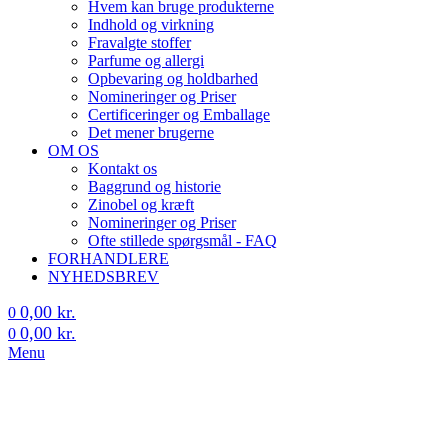
Hvem kan bruge produkterne
Indhold og virkning
Fravalgte stoffer
Parfume og allergi
Opbevaring og holdbarhed
Nomineringer og Priser
Certificeringer og Emballage
Det mener brugerne
OM OS
Kontakt os
Baggrund og historie
Zinobel og kræft
Nomineringer og Priser
Ofte stillede spørgsmål - FAQ
FORHANDLERE
NYHEDSBREV
0,00
kr.
0
0,00
kr.
0
Menu